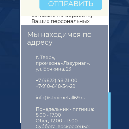
ОТПРАВИТЬ
настоящим сайтом Вы
выражаете своё
согласие на обработку
Ваших персональных
данных (
файлов cookie
)
Мы находимся по
с использованием
трекера
адресу
"Yandex.Metrics".
Порядок обработки
Ваших персональных
г. Тверь,
данных, а также
промзона «Лазурная»,
ул. Бочкина, 23
реализуемые
требования к их
+7 (4822) 48-31-00
защите, содержатся в
+7-910-648-34-29
политике в отношении
обработки
info@stroimetall69.ru
персональных данных.
Понедельник - пятница:
ПРИНЯТЬ
8.00 - 17.00
Обед: 12.00 - 13.00
Суббота, воскресенье: