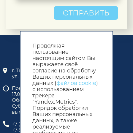
ОТПРАВИТЬ
Продолжая
пользование
настоящим сайтом Вы
выражаете своё
согласие на обработку
г. Тверь, промзона «Лазурная»,
Ваших персональных
ул. Бочкина, 23
данных (
файлов cookie
)
Понедельник - пятница: 8.00 -
с использованием
17.00
трекера
Обед: 12.00 - 13.00
"Yandex.Metrics".
Суббота, воскресенье:
Порядок обработки
выходные
Ваших персональных
данных, а также
+7 (4822) 48-31-00
реализуемые
+7-910-648-34-29